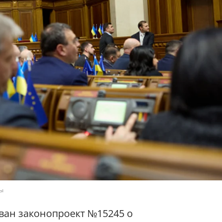
ды
ван законопроект №15245 о