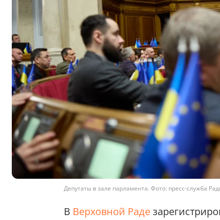
Депутаты в зале парламента. Фото: пресс-служба Ра
В
Верховной Раде
зарегистриро