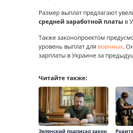
Размер выплат предлагают увели
средней заработной платы
в У
Также законопроектом предус
уровень выплат для
военных
. О
зарплаты в Украине за предыду
Читайте также:
Зеленский подписал закон
Родите