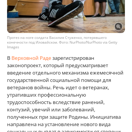
Протез на ноге солдата Василия Стуженко, потерявшего
конечности под Иловайском. Фото: NurPhoto/NurPhoto via Getty
Images
В
Верховной Раде
зарегистрирован
законопроект, который предусматривает
введение отдельного механизма ежемесячной
государственной социальной помощи для
ветеранов войны. Речь идет о ветеранах,
утративших профессиональную
трудоспособность вследствие ранений,
контузий, увечий или заболеваний,
полученных при защите Родины. Инициатива
направлена на установление нового вида
социальных выплат в зависимости от степени