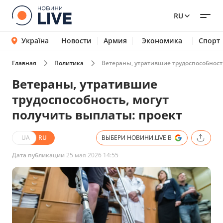
RU
Україна
Новости
Армия
Экономика
Спорт
Главная
Политика
Ветераны, утратившие трудоспособность
Ветераны, утратившие
трудоспособность, могут
получить выплаты: проект
UA
RU
ВЫБЕРИ НОВИНИ.LIVE В
Дата публикации
25 мая 2026 14:55