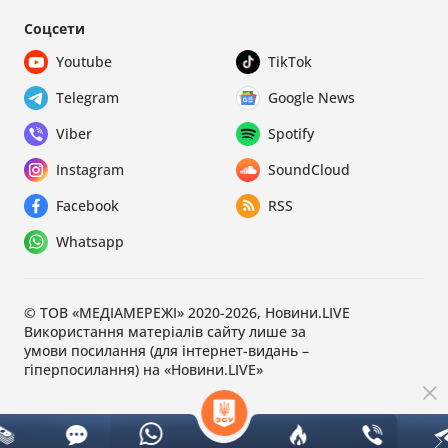
Соцсети
Youtube
TikTok
Telegram
Google News
Viber
Spotify
Instagram
SoundCloud
Facebook
RSS
Whatsapp
© ТОВ «МЕДІАМЕРЕЖІ» 2020-2026, Новини.LIVE
Використання матеріалів сайту лише за
умови посилання (для інтернет-видань –
гіперпосилання) на «Новини.LIVE»