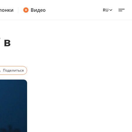
лонки
Видео
RU
 в
Поделиться