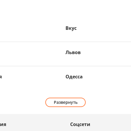
Вкус
Львов
я
Одесса
Развернуть
ия
Соцсети