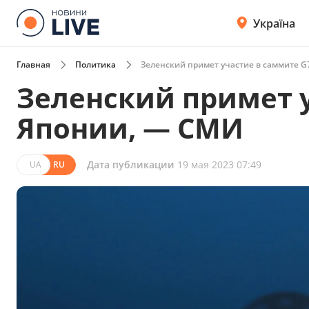
Україна
Главная
Политика
Зеленский примет участие в саммите G
Зеленский примет у
Японии, — СМИ
Дата публикации
19 мая 2023 07:49
UA
RU