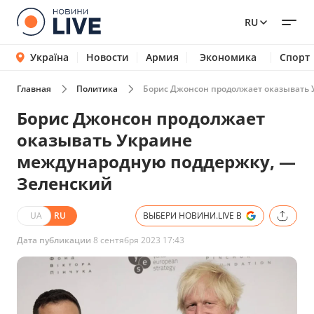
RU
Україна
Новости
Армия
Экономика
Спорт
Главная
Политика
Борис Джонсон продолжает оказывать 
Борис Джонсон продолжает
оказывать Украине
международную поддержку, —
Зеленский
UA
RU
ВЫБЕРИ НОВИНИ.LIVE В
Дата публикации
8 сентября 2023 17:43