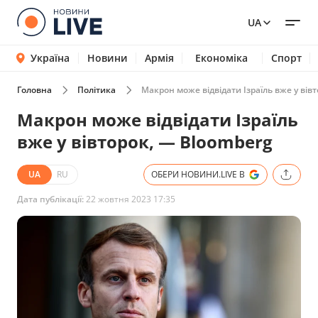
UA
Україна
Новини
Армія
Економіка
Спорт
Головна
Політика
Макрон може відвідати Ізраїль вже у вів
Макрон може відвідати Ізраїль
вже у вівторок, — Bloomberg
UA
RU
ОБЕРИ НОВИНИ.LIVE В
Дата публікації:
22 жовтня 2023 17:35