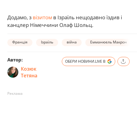
Додамо, з
візитом
в Ізраїль нещодавно їздив і
канцлер Німеччини Олаф Шольц.
Франція
Ізраїль
війна
Емманюель Макрон
Автор:
ОБЕРИ НОВИНИ.LIVE В
Козюк
Тетяна
Реклама