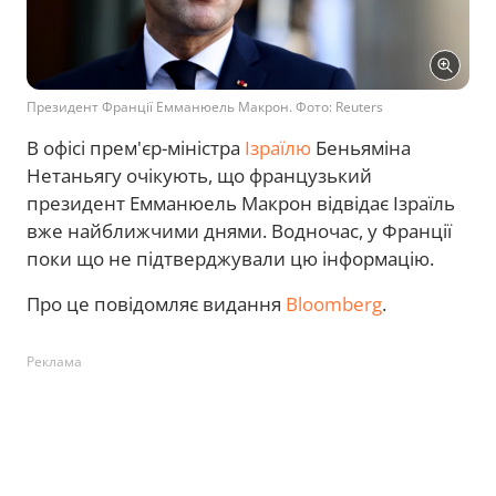
Президент Франції Емманюель Макрон. Фото: Reuters
В офісі прем'єр-міністра
Ізраїлю
Беньяміна
Нетаньягу очікують, що французький
президент Емманюель Макрон відвідає Ізраїль
вже найближчими днями. Водночас, у Франції
поки що не підтверджували цю інформацію.
Про це повідомляє видання
Bloomberg
.
Реклама