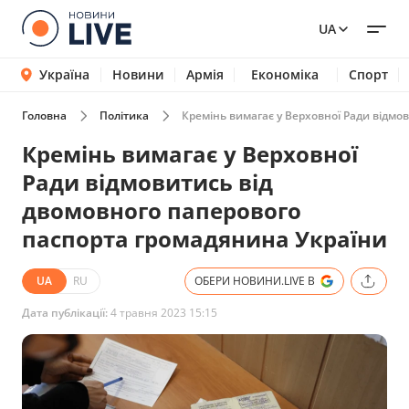
UA
Україна
Новини
Армія
Економіка
Спорт
Головна
Політика
Кремінь вимагає у Верховної Ради відмо
Кремінь вимагає у Верховної
Ради відмовитись від
двомовного паперового
паспорта громадянина України
UA
RU
ОБЕРИ НОВИНИ.LIVE В
Дата публікації:
4 травня 2023 15:15